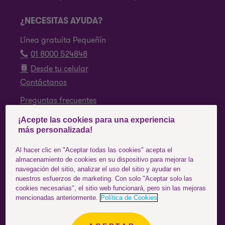
¿NECESITAS AYUDA?
Línea gratuita Pequeñín
01 8000 524848
Desde tu celular
Contáctanos
Preguntas frecuentes
¡Acepte las cookies para una experiencia
SÍGUENOS
más personalizada!
Facebook
Al hacer clic en "Aceptar todas las cookies" acepta el
almacenamiento de cookies en su dispositivo para mejorar la
Instagram
navegación del sitio, analizar el uso del sitio y ayudar en
nuestros esfuerzos de marketing. Con solo "Aceptar solo las
YouTube
cookies necesarias", el sitio web funcionará, pero sin las mejoras
mencionadas anteriormente.
Política de Cookies