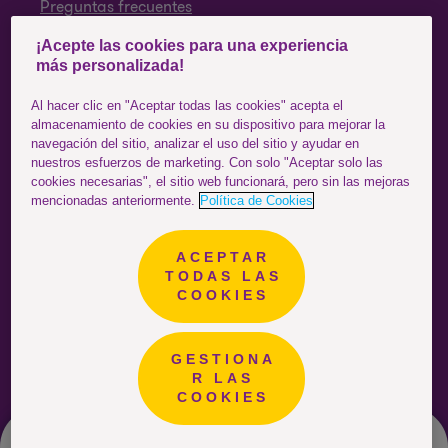
Preguntas frecuentes
¡Acepte las cookies para una experiencia
SÍGUENOS
más personalizada!
Facebook
Al hacer clic en "Aceptar todas las cookies" acepta el
almacenamiento de cookies en su dispositivo para mejorar la
Instagram
navegación del sitio, analizar el uso del sitio y ayudar en
nuestros esfuerzos de marketing. Con solo "Aceptar solo las
YouTube
cookies necesarias", el sitio web funcionará, pero sin las mejoras
mencionadas anteriormente.
Política de Cookies
ACEPTAR
Colombia
ESTÁS EN EL SITIO DE:
TODAS LAS
COOKIES
GESTIONA
R LAS
COOKIES