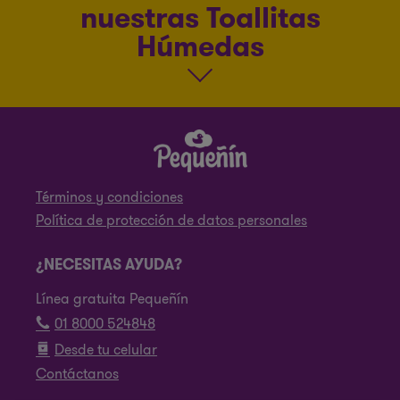
nuestras Toallitas
Húmedas
Términos y condiciones
Política de protección de datos personales
¿NECESITAS AYUDA?
Línea gratuita Pequeñín
01 8000 524848
Desde tu celular
Contáctanos