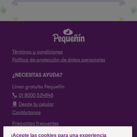
Términos y condiciones
Política de protección de datos personales
¿NECESITAS AYUDA?
Línea gratuita Pequeñín
01 8000 524848
Desde tu celular
Contáctanos
Preguntas frecuentes
¡Acepte las cookies para una experiencia