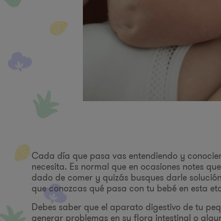
Cada día que pasa vas entendiendo y conociend
necesita. Es normal que en ocasiones notes que
dado de comer y quizás busques darle solución
que conozcas qué pasa con tu bebé en esta et
Debes saber que el aparato digestivo de tu pe
generar problemas en su flora intestinal o algu