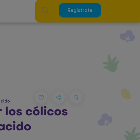
Regístrate
acido
 los cólicos
nacido