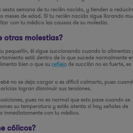
la sexta semana de tu recién nacido, y tienden a reducir
 meses de edad. Si tu recién nacido sigue llorando m
ar con tu médico las causas de su molestia.
e otras molestias?
n tu pequeñín, él sigue succionando cuando lo alimentas 
ortamiento está dentro de lo que sucede normalmente e
alimenta bien o que su
reflejo
de succión no es fuerte, es
 bebé no se deja cargar o es difícil calmarlo, pues cuan
aricias logran disminuir sus tensiones.
osiciones, pues no es normal que esto pase cuando se
tomes su temperatura y estés atenta si hay señales de
lta inmediatamente con tu médico.
e cólicos?