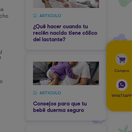
se
ucho
ARTICULO
¿Qué hacer cuando tu
recién nacido tiene cólico
del lactante?
y
n
Compra
do
ARTICULO
WHATSAPP
Consejos para que tu
bebé duerma seguro