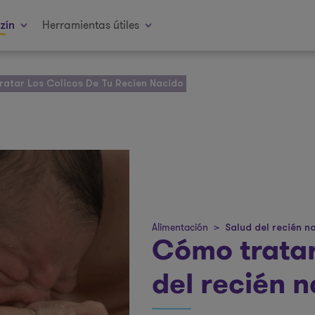
Herramientas útiles
zín
ratar Los Colicos De Tu Recien Nacido
Alimentación
>
Salud del recién n
Cómo tratar
del recién 