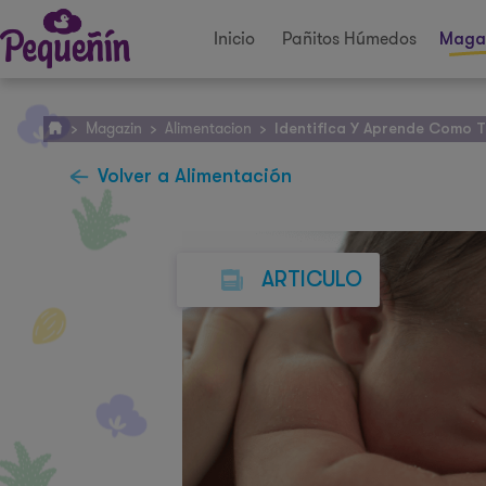
Inicio
Pañitos Húmedos
Maga
Magazin
Alimentacion
>
>
>
Identifica Y Aprende Como T
Volver a Alimentación
ARTICULO