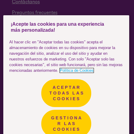
Contáctanos
Preguntas frecuentes
¡Acepte las cookies para una experiencia
SÍGUENOS
más personalizada!
Facebook
Al hacer clic en "Aceptar todas las cookies" acepta el
almacenamiento de cookies en su dispositivo para mejorar la
Instagram
navegación del sitio, analizar el uso del sitio y ayudar en
nuestros esfuerzos de marketing. Con solo "Aceptar solo las
YouTube
cookies necesarias", el sitio web funcionará, pero sin las mejoras
mencionadas anteriormente.
Política de Cookies
ACEPTAR
Colombia
ESTÁS EN EL SITIO DE:
TODAS LAS
COOKIES
GESTIONA
R LAS
COOKIES