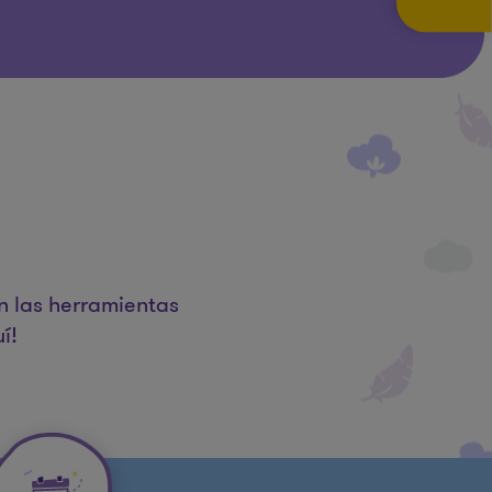
n las herramientas
í!