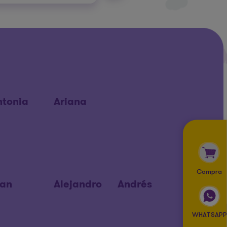
ntonia
Ariana
Compra
lan
Alejandro
Andrés
WHATSAPP