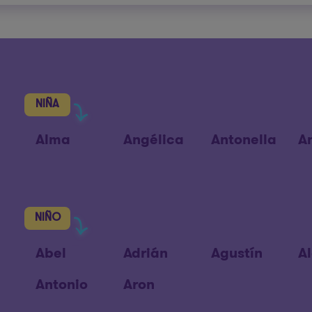
NIÑA
Alma
Angélica
Antonella
A
NIÑO
Abel
Adrián
Agustín
A
Antonio
Aron