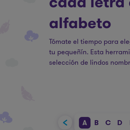
cada letra 
alfabeto
Tómate el tiempo para ele
tu pequeñín. Esta herram
selección de lindos nombr
T
U
V
W
X
Y
Z
A
B
C
D