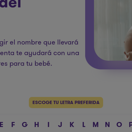
del
gir el nombre que llevará
ienta te ayudará con una
es para tu bebé.
ESCOGE TU LETRA PREFERIDA
E
F
G
H
I
J
K
L
M
N
O