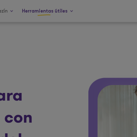
zín
Herramientas útiles
ara
a con