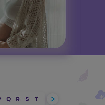
P
Q
R
S
T
U
V
W
X
Y
Z
A