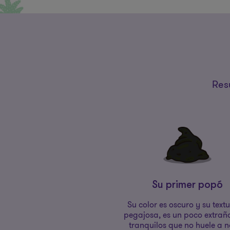
Res
Su primer popó
Su color es oscuro y su text
pegajosa, es un poco extrañ
tranquilos que no huele a 