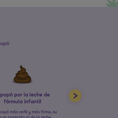
popó
 popó por la leche de
El popó y la alime
fórmula infantil
complementar
popó más café y más firme, su
La comida sólida prod
r es parecido al de la leche
textura más firme y un 