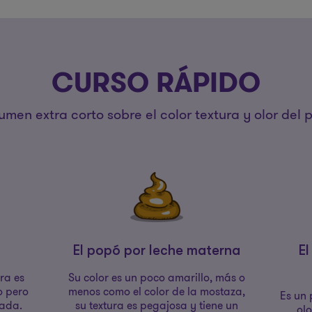
CURSO RÁPIDO
umen extra corto sobre el color textura y olor del 
El popó por leche materna
El
ura es
Su color es un poco amarillo, más o
o pero
menos como el color de la mostaza,
Es un 
nada.
su textura es pegajosa y tiene un
olo