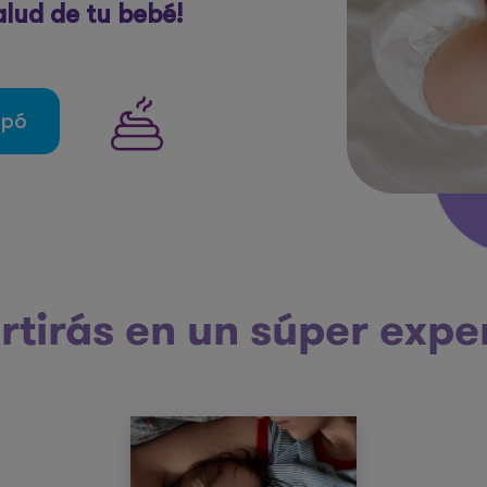
lud de tu bebé!
opó
rtirás en un súper expe