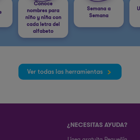
Conoce
Semana a
U
nombres para
e
Semana
niño y niña con
cada letra del
alfabeto
Ver todas las herramientas
¿NECESITAS AYUDA?
Línea gratuita Pequeñín