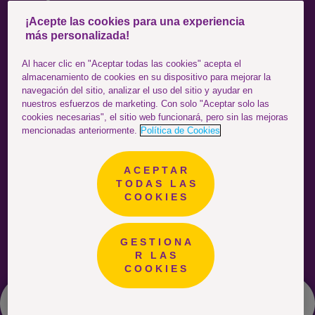
¡Acepte las cookies para una experiencia
SÍGUENOS
más personalizada!
Facebook
Al hacer clic en "Aceptar todas las cookies" acepta el
almacenamiento de cookies en su dispositivo para mejorar la
Instagram
navegación del sitio, analizar el uso del sitio y ayudar en
nuestros esfuerzos de marketing. Con solo "Aceptar solo las
YouTube
cookies necesarias", el sitio web funcionará, pero sin las mejoras
mencionadas anteriormente.
Política de Cookies
ACEPTAR
Colombia
ESTÁS EN EL SITIO DE:
TODAS LAS
COOKIES
GESTIONA
R LAS
COOKIES
Inicio
Compra
Productos