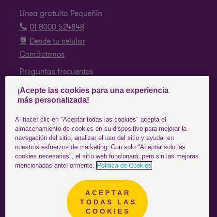
Línea gratuita Pequeñín
01 8000 524848
Desde tu celular
Contáctanos
Preguntas frecuentes
¡Acepte las cookies para una experiencia
SÍGUENOS
más personalizada!
Facebook
Al hacer clic en "Aceptar todas las cookies" acepta el
almacenamiento de cookies en su dispositivo para mejorar la
Instagram
navegación del sitio, analizar el uso del sitio y ayudar en
nuestros esfuerzos de marketing. Con solo "Aceptar solo las
YouTube
cookies necesarias", el sitio web funcionará, pero sin las mejoras
mencionadas anteriormente.
Política de Cookies
ACEPTAR
Colombia
ESTÁS EN EL SITIO DE:
TODAS LAS
COOKIES