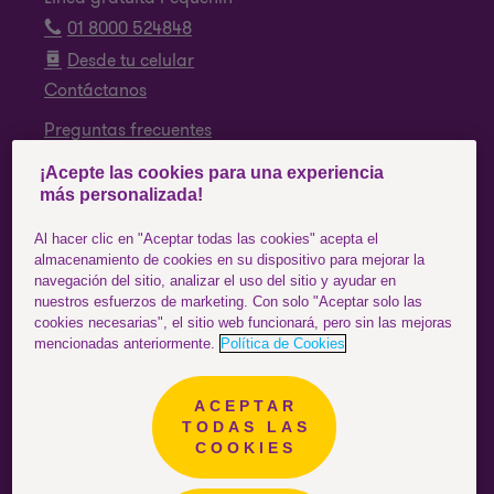
01 8000 524848
Desde tu celular
Contáctanos
Preguntas frecuentes
¡Acepte las cookies para una experiencia
SÍGUENOS
más personalizada!
Facebook
Al hacer clic en "Aceptar todas las cookies" acepta el
almacenamiento de cookies en su dispositivo para mejorar la
Instagram
navegación del sitio, analizar el uso del sitio y ayudar en
nuestros esfuerzos de marketing. Con solo "Aceptar solo las
YouTube
cookies necesarias", el sitio web funcionará, pero sin las mejoras
mencionadas anteriormente.
Política de Cookies
ACEPTAR
Colombia
ESTÁS EN EL SITIO DE:
TODAS LAS
COOKIES