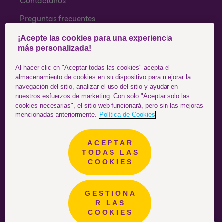
Contáctanos
Preguntas frecuentes
¡Acepte las cookies para una experiencia
SÍGUENOS
más personalizada!
Facebook
Al hacer clic en "Aceptar todas las cookies" acepta el
almacenamiento de cookies en su dispositivo para mejorar la
Instagram
navegación del sitio, analizar el uso del sitio y ayudar en
nuestros esfuerzos de marketing. Con solo "Aceptar solo las
YouTube
cookies necesarias", el sitio web funcionará, pero sin las mejoras
mencionadas anteriormente.
Política de Cookies
ACEPTAR
Colombia
ESTÁS EN EL SITIO DE:
TODAS LAS
COOKIES
GESTIONA
R LAS
COOKIES