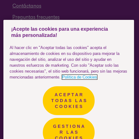
Contáctanos
Preguntas frecuentes
¡Acepte las cookies para una experiencia
SÍGUENOS
más personalizada!
Facebook
Al hacer clic en "Aceptar todas las cookies" acepta el
almacenamiento de cookies en su dispositivo para mejorar la
Instagram
navegación del sitio, analizar el uso del sitio y ayudar en
nuestros esfuerzos de marketing. Con solo "Aceptar solo las
YouTube
cookies necesarias", el sitio web funcionará, pero sin las mejoras
mencionadas anteriormente.
Política de Cookies
ACEPTAR
Colombia
ESTÁS EN EL SITIO DE:
TODAS LAS
COOKIES
GESTIONA
R LAS
COOKIES