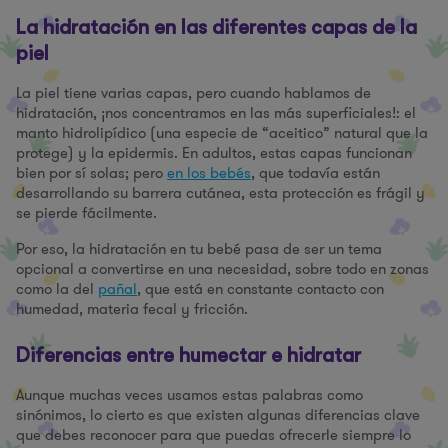
La hidratación en las diferentes capas de la
piel
La piel tiene varias capas, pero cuando hablamos de
hidratación, ¡nos concentramos en las más superficiales!: el
manto hidrolipídico (una especie de “aceitico” natural que la
protege) y la epidermis. En adultos, estas capas funcionan
bien por sí solas; pero
en los bebés
, que todavía están
desarrollando su barrera cutánea, esta protección es frágil y
se pierde fácilmente.
Por eso, la hidratación en tu bebé pasa de ser un tema
opcional a convertirse en una necesidad, sobre todo en zonas
como la del
pañal
, que está en constante contacto con
humedad, materia fecal y fricción.
Diferencias entre humectar e hidratar
Aunque muchas veces usamos estas palabras como
sinónimos, lo cierto es que existen algunas diferencias clave
que debes reconocer para que puedas ofrecerle siempre lo