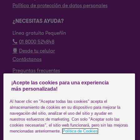
Política de protección de datos personales
¿NECESITAS AYUDA?
Línea gratuita Pequeñín
01 8000 524848
Desde tu celular
Contáctanos
Preguntas frecuentes
¡Acepte las cookies para una experiencia
SÍGUENOS
más personalizada!
Facebook
Al hacer clic en "Aceptar todas las cookies" acepta el
almacenamiento de cookies en su dispositivo para mejorar la
Instagram
navegación del sitio, analizar el uso del sitio y ayudar en
nuestros esfuerzos de marketing. Con solo "Aceptar solo las
YouTube
cookies necesarias", el sitio web funcionará, pero sin las mejoras
mencionadas anteriormente.
Política de Cookies