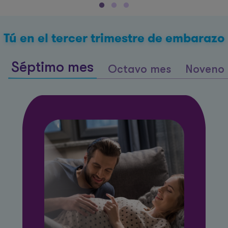
Tú en el tercer trimestre de embarazo
Séptimo mes
Octavo mes
Noveno