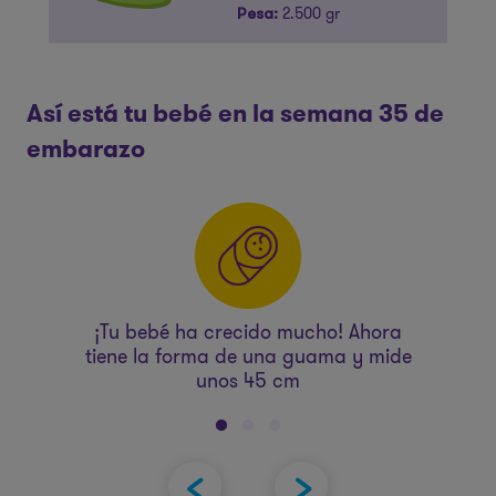
2.500 gr
Pesa:
Así está tu bebé en la semana 35 de
embarazo
a
¡Tu bebé ha crecido mucho! Ahora
bé
tiene la forma de una guama y mide
s
unos 45 cm
den
r
d
mas
r