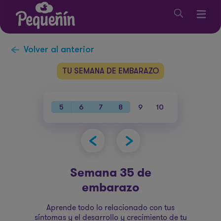
Volver al anterior
TU SEMANA DE EMBARAZO
38
39
40
5
6
7
8
9
10
11
12
1
Semana 35 de
embarazo
Aprende todo lo relacionado con tus
síntomas y el desarrollo y crecimiento de tu