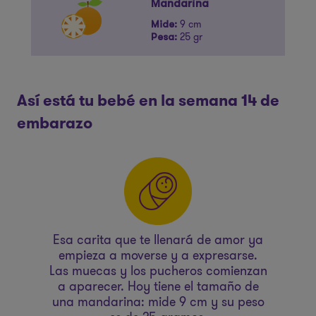
Mandarina
9 cm
Mide:
25 gr
Pesa:
Así está tu bebé en la semana 14 de
embarazo
Esa carita que te llenará de amor ya
,
empieza a moverse y a expresarse.
Las muecas y los pucheros comienzan
e,
a aparecer. Hoy tiene el tamaño de
c
una mandarina: mide 9 cm y su peso