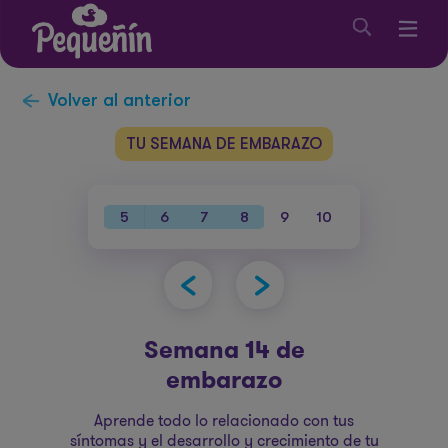
Volver al anterior
TU SEMANA DE EMBARAZO
38
39
40
5
6
7
8
9
10
11
12
1
Semana 14 de
embarazo
Aprende todo lo relacionado con tus
síntomas y el desarrollo y crecimiento de tu