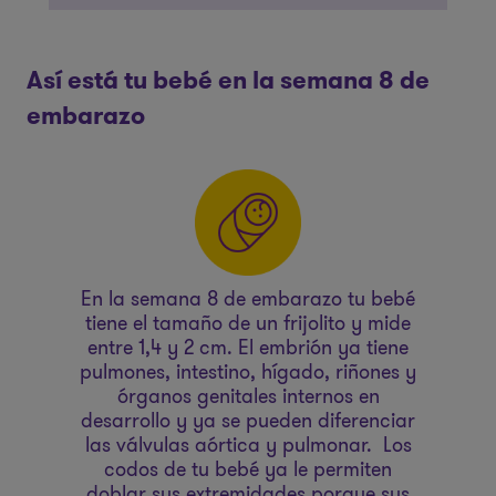
Así está tu bebé en la semana 8 de
embarazo
ha
En la semana 8 de embarazo tu bebé
E
ya
tiene el tamaño de un frijolito y mide
en
.
entre 1,4 y 2 cm. El embrión ya tiene
á
pulmones, intestino, hígado, riñones y
órganos genitales internos en
un
es
desarrollo y ya se pueden diferenciar
las válvulas aórtica y pulmonar. Los
ci
codos de tu bebé ya le permiten
doblar sus extremidades porque sus