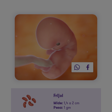
Frijol
1,4 a 2 cm
Mide:
1 gm
Pesa: