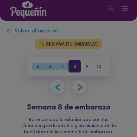
Volver al anterior
TU SEMANA DE EMBARAZO
38
39
40
5
6
7
8
9
10
11
12
1
Semana 8 de embarazo
Aprende todo lo relacionado con tus
síntomas y el desarrollo y crecimiento de tu
bebé durante la semana 8 de embarazo.