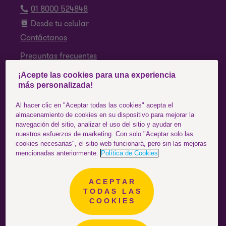
01 8000 524848
Desde tu celular
Contáctanos
Preguntas frecuentes
¡Acepte las cookies para una experiencia
SÍGUENOS
más personalizada!
Facebook
Al hacer clic en "Aceptar todas las cookies" acepta el
almacenamiento de cookies en su dispositivo para mejorar la
Instagram
navegación del sitio, analizar el uso del sitio y ayudar en
nuestros esfuerzos de marketing. Con solo "Aceptar solo las
YouTube
cookies necesarias", el sitio web funcionará, pero sin las mejoras
mencionadas anteriormente.
Política de Cookies
ACEPTAR
Colombia
ESTÁS EN EL SITIO DE:
TODAS LAS
COOKIES