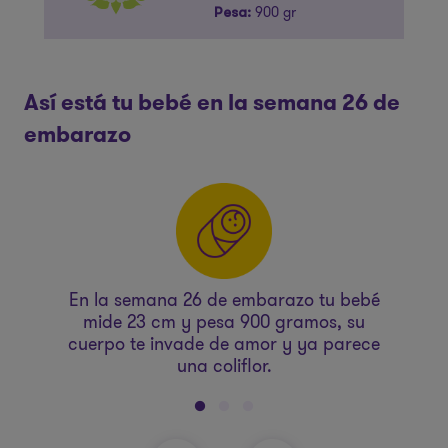
900 gr
Pesa:
Así está tu bebé en la semana 26 de
embarazo
e
En la semana 26 de embarazo tu bebé
mide 23 cm y pesa 900 gramos, su
o
ido
cuerpo te invade de amor y ya parece
lo
n
una coliflor.
c
s
ar
do
p