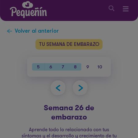
Volver al anterior
TU SEMANA DE EMBARAZO
38
39
40
5
6
7
8
9
10
11
12
1
Semana 26 de
embarazo
Aprende todo lo relacionado con tus
síntomas y el desarrollo y crecimiento de tu