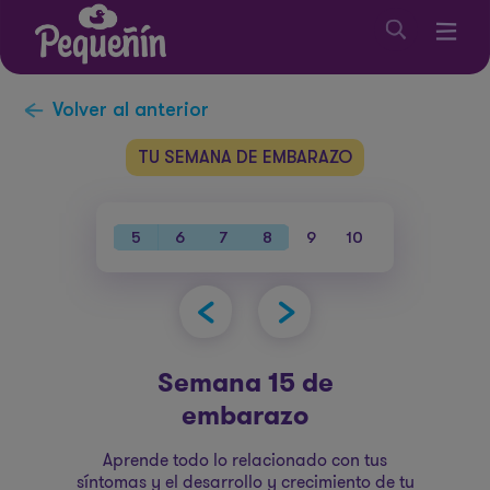
Volver al anterior
TU SEMANA DE EMBARAZO
38
39
40
5
6
7
8
9
10
11
12
1
Semana 15 de
embarazo
Aprende todo lo relacionado con tus
síntomas y el desarrollo y crecimiento de tu