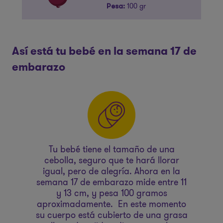
100 gr
Pesa:
Así está tu bebé en la semana 17 de
embarazo
es
Tu bebé tiene el tamaño de una
Ta
cebolla, seguro que te hará llorar
igual, pero de alegría. Ahora en la
semana 17 de embarazo mide entre 11
l
or
y 13 cm, y pesa 100 gramos
b
dan
aproximadamente. En este momento
c
las
su cuerpo está cubierto de una grasa
d