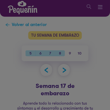
Volver al anterior
TU SEMANA DE EMBARAZO
38
39
40
5
6
7
8
9
10
11
12
1
Semana 17 de
embarazo
Aprende todo lo relacionado con tus
síntomas y el desarrollo y crecimiento de tu