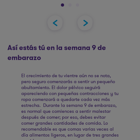
ión
nen
b
o.
e
var
,
Así estás tú en la semana 9 de
co
ño
embarazo
El crecimiento de tu vientre aún no se nota,
pero seguro comenzarás a sentir un pequeño
abultamiento. El dolor pélvico seguirá
apareciendo con pequeñas contracciones y tu
ropa comenzará a quedarte cada vez más
estrecha. Durante la semana 9 de embarazo,
es normal que comiences a sentir malestar
después de comer; por eso, debes evitar
comer grandes cantidades de comida. Lo
recomendable es que comas varias veces al
día alimentos ligeros, en lugar de tres grandes