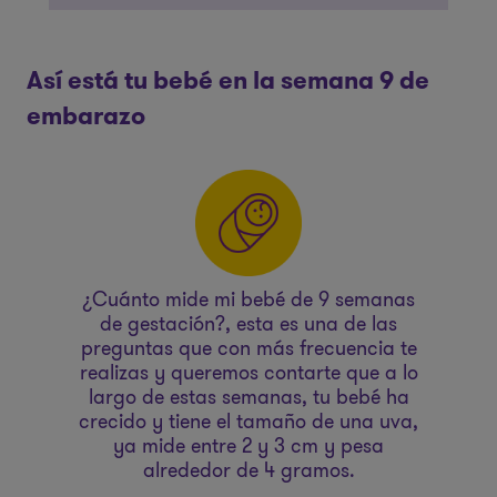
Así está tu bebé en la semana 9 de
embarazo
¿Cuánto mide mi bebé de 9 semanas
E
es
de gestación?, esta es una de las
preguntas que con más frecuencia te
b
realizas y queremos contarte que a lo
en
si
largo de estas semanas, tu bebé ha
 9
crecido y tiene el tamaño de una uva,
t
ya mide entre 2 y 3 cm y pesa
de
alrededor de 4 gramos.
de
ora
co