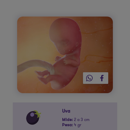
Uva
2 a 3 cm
Mide:
4 gr
Pesa: