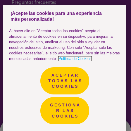
Preguntas frecuentes
¡Acepte las cookies para una experiencia
SÍGUENOS
más personalizada!
Facebook
Al hacer clic en "Aceptar todas las cookies" acepta el
almacenamiento de cookies en su dispositivo para mejorar la
Instagram
navegación del sitio, analizar el uso del sitio y ayudar en
nuestros esfuerzos de marketing. Con solo "Aceptar solo las
YouTube
cookies necesarias", el sitio web funcionará, pero sin las mejoras
mencionadas anteriormente.
Política de Cookies
ACEPTAR
Colombia
ESTÁS EN EL SITIO DE:
TODAS LAS
COOKIES
GESTIONA
R LAS
COOKIES