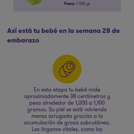
1.100 gr
Pesa:
Así está tu bebé en la semana 28 de
embarazo
el
En esta etapa tu bebé mide
su
aproximadamente 38 centímetros y
s
pesa alrededor de 1,000 a 1,100
con
gramos. Su piel se está volviendo
d
el
menos arrugada gracias a la
acumulación de grasa subcutánea.
s
os
Los órganos vitales, como los
pu