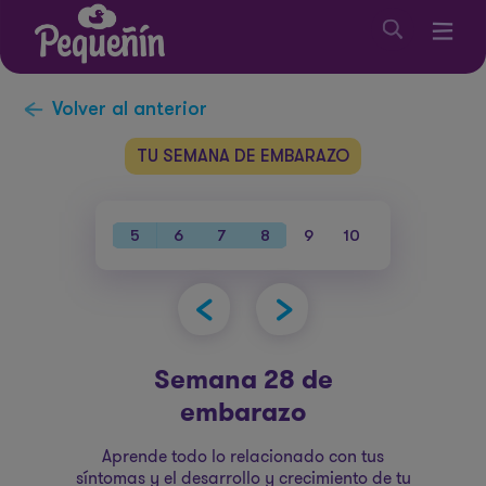
Volver al anterior
TU SEMANA DE EMBARAZO
38
39
40
5
6
7
8
9
10
11
12
1
Semana 28 de
embarazo
Aprende todo lo relacionado con tus
síntomas y el desarrollo y crecimiento de tu