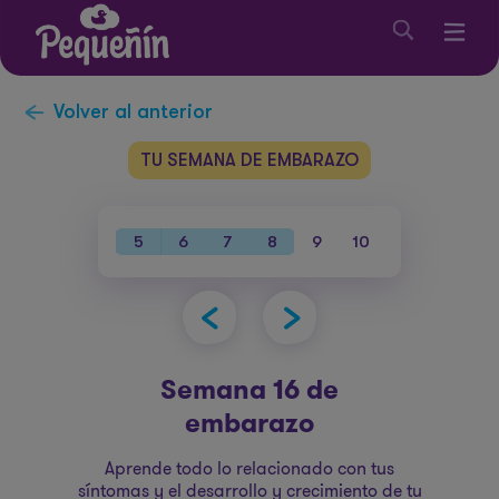
Volver al anterior
TU SEMANA DE EMBARAZO
38
39
40
5
6
7
8
9
10
11
12
1
Semana 16 de
embarazo
Aprende todo lo relacionado con tus
síntomas y el desarrollo y crecimiento de tu