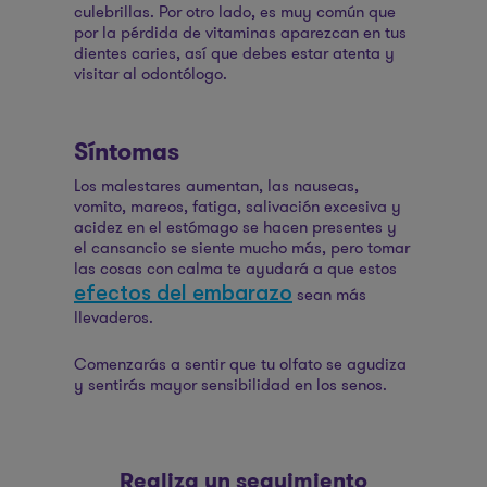
culebrillas. Por otro lado, es muy común que
apenas nazca
por la pérdida de vitaminas aparezcan en tus
dientes caries, así que debes estar atenta y
visitar al odontólogo.
Síntomas
Tu pequeñín, del tamaño de un
aguacate hass, mide entre 10,8 y 11,6
Los malestares aumentan, las nauseas,
cm, y pesa 80 gramos. En este
vomito, mareos, fatiga, salivación excesiva y
momento, algo increíble comienza a
acidez en el estómago se hacen presentes y
el cansancio se siente mucho más, pero tomar
suceder: ese pequeñito puede
las cosas con calma te ayudará a que estos
escucharte, así que háblale, cántale y
efectos del embarazo
sean más
ponle música. Esto ayudará a
llevaderos.
estimularlo y a fomentar ese vínculo
de amor que hay entre los dos. Por su
Comenzarás a sentir que tu olfato se agudiza
parte, sus uñitas ya comenzaron a
y sentirás mayor sensibilidad en los senos.
crecer y seguro deberás cortarlas
apenas nazca
Realiza un seguimiento