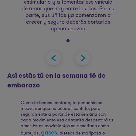
estimularlo y a fomentar ese vínculo
de amor que hay entre los dos. Por su
parte, sus uñitas ya comenzaron a
crecer y seguro deberás cortarlas
apenas nazca
Tu pequeñín, del tamaño de un
aguacate hass, mide entre 10,8 y 11,6
Así estás tú en la semana 16 de
cm, y pesa 80 gramos. En este
embarazo
momento, algo increíble comienza a
suceder: ese pequeñito puede
escucharte, así que háblale, cántale y
Como te hemos contado, tu pequeñín se
ponle música. Esto ayudará a
mueve aunque no puedas sentirlo, pero
estimularlo y a fomentar ese vínculo
seguramente a partir de esta semana con
cada movimiento esa criaturita despertará tu
de amor que hay entre los dos. Por su
amor. Estos movimientos se describen como
parte, sus uñitas ya comenzaron a
gases
burbujas,
, aleteos de mariposa o
crecer y seguro deberás cortarlas